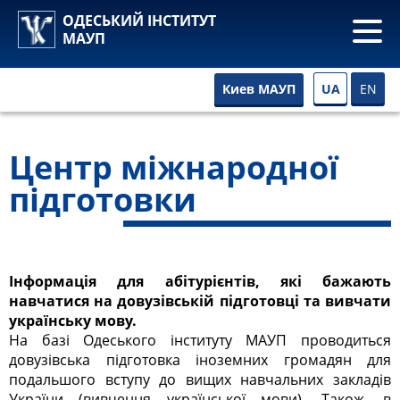
ОДЕСЬКИЙ ІНСТИТУТ
МАУП
UA
EN
Киев МАУП
Центр міжнародної
підготовки
Інформація для абітурієнтів, які бажають
навчатися на довузівській підготовці та вивчати
українську мову.
На базі Одеського інституту МАУП проводиться
довузівська підготовка іноземних громадян для
подальшого вступу до вищих навчальних закладів
України (вивчення української мови). Також, в