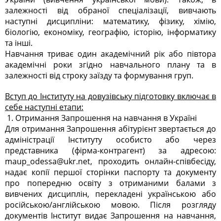
залежності від обраної спеціалізації, вивчають
наступні дисципліни: математику, фізику, хімію,
біологію, економіку, географію, історію, інформатику
та інші.
Навчання триває один академічний рік або півтора
академічні роки згідно навчального плану та в
залежності від строку заїзду та формування груп.
Вступ до Інституту на довузівську підготовку включає в
себе наступні етапи:
1. Отримання Запрошення на навчання в Україні
Для отримання Запрошення абітурієнт звертається до
адміністрації Інституту особисто або через
представника (фірма-контрагент) за адресою:
maup_odessa@ukr.net
, проходить онлайн-співбесіду,
надає копії першої сторінки паспорту та документу
про попередню освіту з отриманими балами з
вивчених дисциплін, перекладені українською або
російською/англійською мовою. Після розгляду
документів Інститут видає Запрошення на навчання,