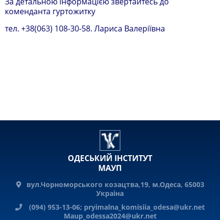
За детальною інформацією звертайтесь до
коменданта гуртожитку
тел. +38(063) 108-30-58. Лариса Валеріївна
ОДЕСЬКИЙ ІНСТИТУТ
МАУП
вул.Чорноморського козацтва,19, м.Одеса, 65003
Украiна
(094) 953-13-06;
pryimalna_komisiia_odesa@ukr.net
Maup_odessa2024@ukr.net