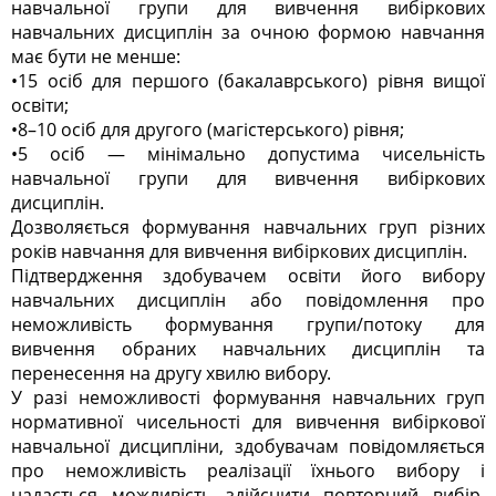
навчальної групи для вивчення вибіркових
навчальних дисциплін за очною формою навчання
має бути не менше:
•15 осіб для першого (бакалаврського) рівня вищої
освіти;
•8–10 осіб для другого (магістерського) рівня;
•5 осіб — мінімально допустима чисельність
навчальної групи для вивчення вибіркових
дисциплін.
Дозволяється формування навчальних груп різних
років навчання для вивчення вибіркових дисциплін.
Підтвердження здобувачем освіти його вибору
навчальних дисциплін або повідомлення про
неможливість формування групи/потоку для
вивчення обраних навчальних дисциплін та
перенесення на другу хвилю вибору.
У разі неможливості формування навчальних груп
нормативної чисельності для вивчення вибіркової
навчальної дисципліни, здобувачам повідомляється
про неможливість реалізації їхнього вибору і
надається можливість здійснити повторний вибір,