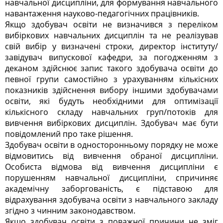
навчальної дисципліни, для формування навчального
навантаження науково-педагогічних працівників.
Якщо здобувач освіти не визначився з переліком
вибіркових навчальних дисциплін та не реалізував
свій вибір у визначені строки, директор інституту/
завідувач випускової кафедри, за погодженням з
деканом здійснює запис такого здобувача освіти до
певної групи самостійно з урахуванням кількісних
показників здійснення вибору іншими здобувачами
освіти, які будуть необхідними для оптимізації
кількісного складу навчальних груп/потоків для
вивчення вибіркових дисциплін. Здобувач має бути
повідомлений про таке рішення.
Здобувач освіти в односторонньому порядку не може
відмовитись від вивчення обраної дисципліни.
Особиста відмова від вивчення дисципліни є
порушенням навчальної дисципліни, спричиняє
академічну заборгованість, є підставою для
відрахування здобувача освіти з навчального закладу
згідно з чинним законодавством.
Якщо здобувач освіти з поважної причини не зміг