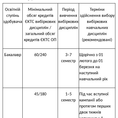
Освітній
Мінімальний
Період
Терміни
ступінь
обсяг кредитів
вивчення
здійснення вибору
здобувача
ЄКТС вибіркових
вибіркових
вибіркових
дисциплін /
дисциплін
навчальних
загальний обсяг
дисциплін
кредитів ЄКТС ОП
(рекомендовані)
Бакалавр
60/240
3–7
Щорічно з 01
семестр
лютого до 01
березня на
наступний
навчальний рік
45/180
1–5
Під час вступної
семестр
кампанії або
протягом перших
двох тижнів