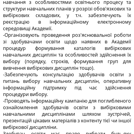
навчання з особливостями освітнього процесу та
структури навчальних планів у розрізі обов'язкових та
вибіркових складових, у т.ч. забезпечують їх
реєстрацію в інформаційному електронному
середовищі Академії.
-Організовують проведення роз'яснювальної роботи
зі здобувачами освіти щодо наявних в Академії
процедур формування каталогів вибіркових
навчальних дисциплін та особливостей здійснення їх
вибору (порядку, строків, формування груп для
вивчення вибіркових дисциплін тощо).
-Забезпечують консультацію здобувачів освіти з
питань вибору навчальних дисциплін, оперативну
інформаційну підтримку під час здійснення
процедури вибору.
-Проводять інформаційну кампанію для поглибленого
ознайомлення здобувачів освіти з вибірковими
навчальними дисциплінами шляхом зустрічей,
презентацій цікавих матеріалів з контенту тієї чи іншої
вибіркової дисципліни.
Здобувач освіти має право вибрати будь-яку