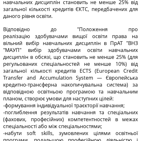
навчальних дисциплін становить не менше 25% від
загальної кількості кредитів ЄКТС, передбачених для
даного рівня освіти.
Відповідно до "Положення про
реалізацію здобувачами вищої освіти права на
вільний вибір навчальних дисциплін в ПрАТ "ВНЗ
"МАУП" вибір здобувачами освіти навчальних
дисциплін в обсязі, що становить не менше 25% (для
регульованих спеціальностей не менше 10%) від
загальної кількості кредитів ECTS (European Credit
Transfer and Accumulation System — Європейська
кредитно-трансферна накопичувальна система) за
відповідною освітньою програмою та навчальним
планом, створює умови для наступних цілей:
-формування індивідуальної траєкторії навчання;
-поглиблення результатів навчання та спеціальних
(фахових, професійних) компетентностей в межах
спеціальності або між спеціальностями;
-набути soft skills, зумовлених цілями освітньої
програми, подальшою професійною діяльністю і