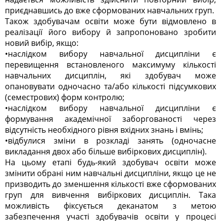
приєднавшись до вже сформованих навчальних груп.
Також здобувачам освіти може бути відмовлено в
реалізації його вибору й запропоновано зробити
новий вибір, якщо:
•наслідком вибору навчальної дисципліни є
перевищення встановленого максимуму кількості
навчальних дисциплін, які здобувач може
опановувати одночасно та/або кількості підсумкових
(семестрових) форм контролю;
•наслідком вибору навчальної дисципліни є
формування академічної заборгованості через
відсутність необхідного рівня вхідних знань і вмінь;
•відбулися зміни в розкладі занять (одночасне
викладання двох або більше вибіркових дисциплін).
На цьому етапі будь-який здобувач освіти може
змінити обрані ним навчальні дисципліни, якщо це не
призводить до зменшення кількості вже сформованих
груп для вивчення вибіркових дисциплін. Така
можливість фіксується деканатом з метою
забезпечення участі здобувачів освіти у процесі