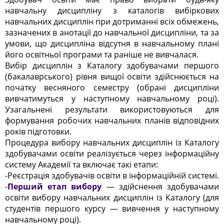
навчальну дисципліну з каталогів вибіркових
навчальних дисциплін при дотриманні всіх обмежень,
зазначених в анотації до навчальної дисципліни, та за
умови, що дисципліна відсутня в навчальному плані
його освітньої програми та раніше не вивчалася.
Вибір дисциплін з Каталогу здобувачами першого
(бакалаврського) рівня вищої освіти здійснюється на
початку весняного семестру (обрані дисципліни
вивчатимуться у наступному навчальному році).
Узагальнені результати використовуються для
формування робочих навчальних планів відповідних
років підготовки.
Процедура вибору навчальних дисциплін із Каталогу
здобувачами освіти реалізується через інформаційну
систему Академії та включає такі етапи:
-Реєстрація здобувачів освіти в інформаційній системі.
-
Перший етап вибору
— здійснення здобувачами
освіти вибору навчальних дисциплін із Каталогу (для
студентів першого курсу — вивчення у наступному
навчальному році).