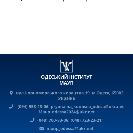
ОДЕСЬКИЙ ІНСТИТУТ
МАУП
вул.Чорноморського козацтва,19, м.Одеса, 65003
Украiна
(094) 953-13-06;
pryimalna_komisiia_odesa@ukr.net
Maup_odessa2024@ukr.net
(048) 700-83-06: (048) 723-23-21;
maup_odessa@ukr.net